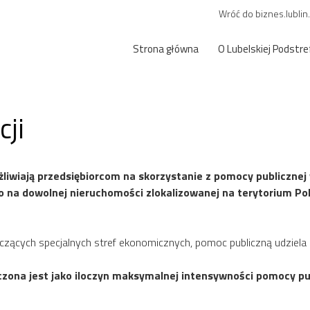
Wróć do biznes.lublin
Strona główna
O Lubelskiej Podstre
cji
liwiają przedsiębiorcom na skorzystanie z pomocy publiczne
ego na dowolnej nieruchomości zlokalizowanej na terytorium 
ących specjalnych stref ekonomicznych, pomoc publiczną udziela si
czona jest jako iloczyn maksymalnej intensywności pomocy pub