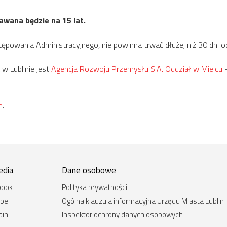
awana będzie na 15 lat.
powania Administracyjnego, nie powinna trwać dłużej niż 30 dni od
w Lublinie jest
Agencja Rozwoju Przemysłu S.A. Oddział w Mielcu
–
e
.
edia
Dane osobowe
book
Polityka prywatności
ube
Ogólna klauzula informacyjna Urzędu Miasta Lublin
din
Inspektor ochrony danych osobowych