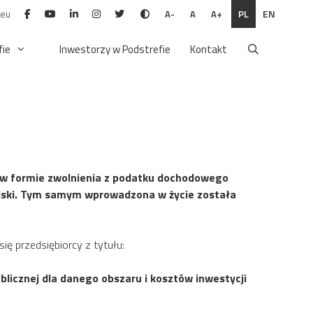
.eu
PL
EN
A-
A
A+
fie
Inwestorzy w Podstrefie
Kontakt
j w formie zwolnienia z podatku dochodowego
Polski. Tym samym wprowadzona w życie została
ę przedsiębiorcy z tytułu:
licznej dla danego obszaru i kosztów inwestycji