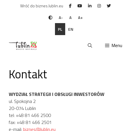
Przejdź
Wróć do biznes.lublin.eu
do
treści
A-
A
A+
PL
EN
Menu
Kontakt
WYDZIAŁ STRATEGII I OBSŁUGI INWESTORÓW
ul. Spokojna 2
20-074 Lublin
tel: +48 81 466 2500
fax: +48 81 466 2501
e-mail:
biznes@lublin.eu