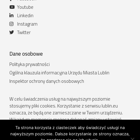
Youtube
Linkedin
Instagram
Twitter
Dane osobowe
Polityka prywatności
Ogólna klauzula informacyjna Urzędu Miasta Lublin
Inspektor ochrony danych osobowych
W celu świadczenia usług na najwyższym poziomie
stosujemy pliki cookies. Korzystanie z serwisu lublin.eu
oznacza, że będą one zamieszczane w Twoim urządzeniu.
W każdym momencie możesz dokonać zmiany ustawień
Twojej przeglądarki. Więcej informacji w Polityce prywatności.
Ta strona korzysta z ciasteczek aby świadczyć usługi na
najwyższym poziomie. Dalsze korzystanie ze strony oznacza,